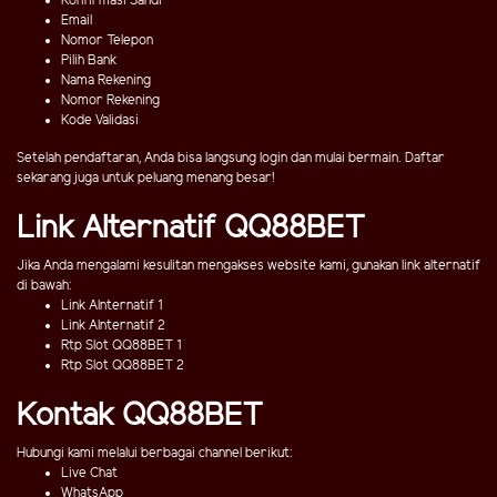
Konfirmasi Sandi
Email
Nomor Telepon
Pilih Bank
Nama Rekening
Nomor Rekening
Kode Validasi
Setelah pendaftaran, Anda bisa langsung login dan mulai bermain. Daftar
sekarang juga untuk peluang menang besar!
Link Alternatif QQ88BET
Jika Anda mengalami kesulitan mengakses website kami, gunakan link alternatif
di bawah:
Link Alnternatif 1
Link Alnternatif 2
Rtp Slot QQ88BET 1
Rtp Slot QQ88BET 2
Kontak QQ88BET
Hubungi kami melalui berbagai channel berikut:
Live Chat
WhatsApp