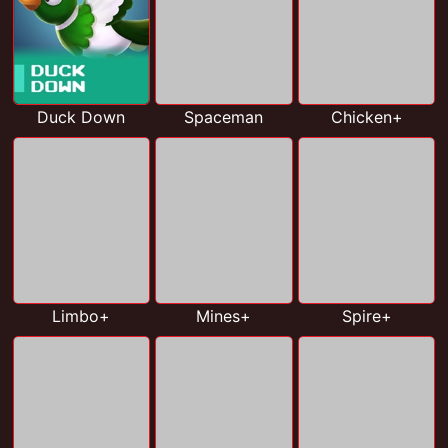
Duck Down
Spaceman
Chicken+
Limbo+
Mines+
Spire+