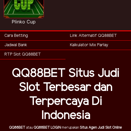
Plinko Cup
Cara Betting
Link Alternatif QQ88BET
Jadwal Bank
Kalkulator Mix Parlay
RTP Slot QQ88BET
QQ88BET Situs Judi
Slot Terbesar dan
Terpercaya Di
Indonesia
QQ88BET
atau
QQ88BET LOGIN
merupakan
Situs Agen Judi Slot Online