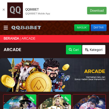
×
QQ88BET
Download
QQ88BET Mobile App
MASUK
DAFTAR
ARCADE
BERANDA
ARCADE
Cari
Kategori
NEW
NEW