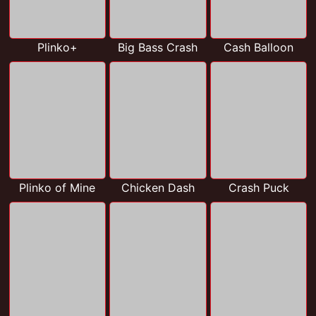
Plinko+
Big Bass Crash
Cash Balloon
Plinko of Mine
Chicken Dash
Crash Puck