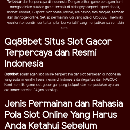
Terbesar
dan terpercaya di Indonesia. Dengan pilihan game beragam, kami
menghadirkan puluhan game terbaik di bidangnya seperti sportsbook,
sbobet, ubobet, E-sport, slot online, idnlive, live casino, mm tangkas, tembak
ikan dan togel online. Setiap permainan judi yang ada di QQ88BET memiliki
keunikan tersendiri serta tampilan bervariatif yang menjadikannya semakin
seru.
Qq88bet Situs Slot Gacor
Terpercaya dan Resmi
Indonesia
Qq88bet
adalah agen slot online terpercaya dan slot terbesar di Indonesia
yang sudah memiliki lisensi resmi di Indonesia dan legalitas dari PAGCOR.
Kami memiliki game slot gacor gampang jackpot dan menyediakan layanan
customer service 24 jam nonstop.
Jenis Permainan dan Rahasia
Pola Slot Online Yang Harus
Anda Ketahui Sebelum