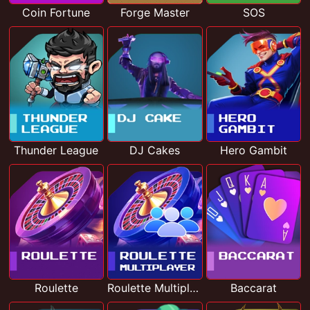
Coin Fortune
Forge Master
SOS
Thunder League
DJ Cakes
Hero Gambit
Roulette
Roulette Multiplayer
Baccarat