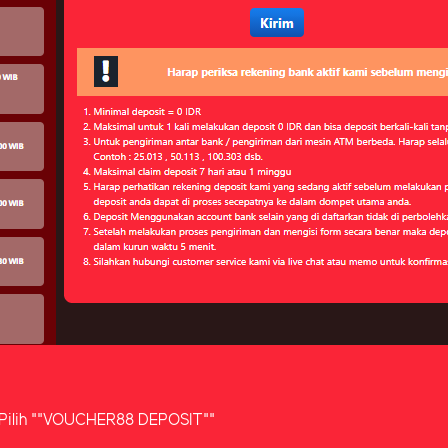
an Pilih ""VOUCHER88 DEPOSIT""